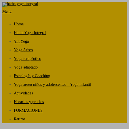
Saltar
Menú
al
contenido
Home
Hatha Yoga Integral
Yin Yoga
Yoga Aéreo
Yoga terapéutico
Yoga adaptado
Psicología y Coaching
Yoga aéreo niños y adolescentes – Yoga infantil
Actividades
Horarios y precios
FORMACIONES
Retiros