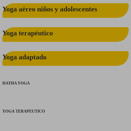
Yoga
Yoga aéreo niños y adolescentes
aéreo
niños
y
Yoga
Yoga terapéutico
adolescentes
terapéutico
Yoga
Yoga adaptado
adaptado
HATHA YOGA
YOGA TERAPEUTICO