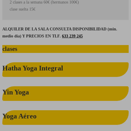
2 clases a la semana 60€ (hermanos 100€)
clase suelta 15€
ALQUILER DE LA SALA CONSULTA DISPONIBILIDAD (min.
medio día) Y PRECIOS EN TLF.
633 239 245
clases
Hatha
Hatha Yoga Integral
Yoga
Integral
Yin
Yin Yoga
Yoga
Yoga
Yoga Aéreo
Aéreo