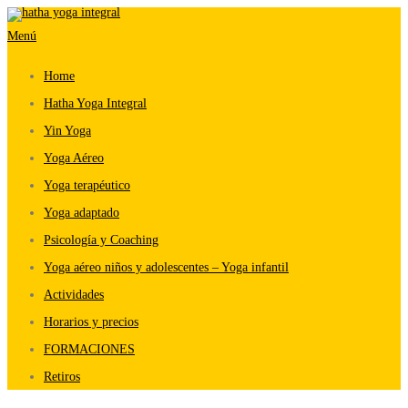
Saltar
Menú
al
contenido
Home
Hatha Yoga Integral
Yin Yoga
Yoga Aéreo
Yoga terapéutico
Yoga adaptado
Psicología y Coaching
Yoga aéreo niños y adolescentes – Yoga infantil
Actividades
Horarios y precios
FORMACIONES
Retiros