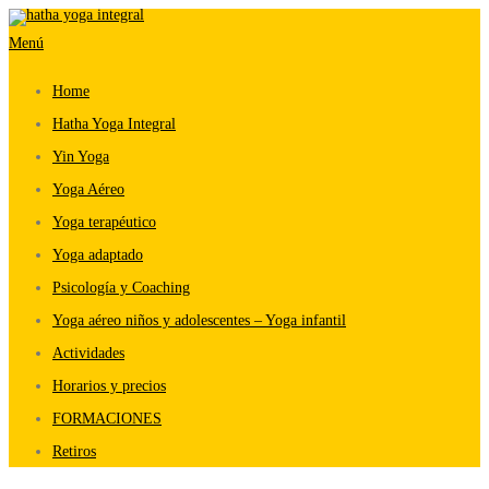
Saltar
Menú
al
contenido
Home
Hatha Yoga Integral
Yin Yoga
Yoga Aéreo
Yoga terapéutico
Yoga adaptado
Psicología y Coaching
Yoga aéreo niños y adolescentes – Yoga infantil
Actividades
Horarios y precios
FORMACIONES
Retiros