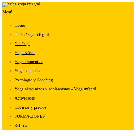
Saltar
Menú
al
contenido
Home
Hatha Yoga Integral
Yin Yoga
Yoga Aéreo
Yoga terapéutico
Yoga adaptado
Psicología y Coaching
Yoga aéreo niños y adolescentes – Yoga infantil
Actividades
Horarios y precios
FORMACIONES
Retiros