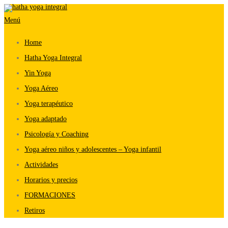
Saltar
Menú
al
contenido
Home
Hatha Yoga Integral
Yin Yoga
Yoga Aéreo
Yoga terapéutico
Yoga adaptado
Psicología y Coaching
Yoga aéreo niños y adolescentes – Yoga infantil
Actividades
Horarios y precios
FORMACIONES
Retiros