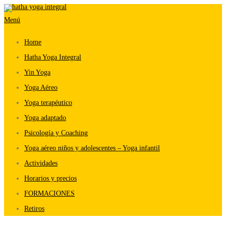
Saltar
Menú
al
contenido
Home
Hatha Yoga Integral
Yin Yoga
Yoga Aéreo
Yoga terapéutico
Yoga adaptado
Psicología y Coaching
Yoga aéreo niños y adolescentes – Yoga infantil
Actividades
Horarios y precios
FORMACIONES
Retiros