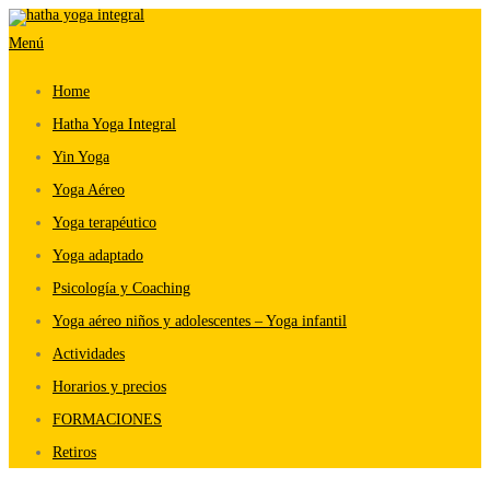
Saltar
Menú
al
contenido
Home
Hatha Yoga Integral
Yin Yoga
Yoga Aéreo
Yoga terapéutico
Yoga adaptado
Psicología y Coaching
Yoga aéreo niños y adolescentes – Yoga infantil
Actividades
Horarios y precios
FORMACIONES
Retiros