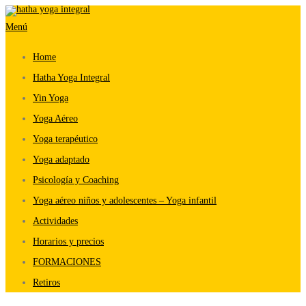
Saltar
Menú
al
contenido
Home
Hatha Yoga Integral
Yin Yoga
Yoga Aéreo
Yoga terapéutico
Yoga adaptado
Psicología y Coaching
Yoga aéreo niños y adolescentes – Yoga infantil
Actividades
Horarios y precios
FORMACIONES
Retiros