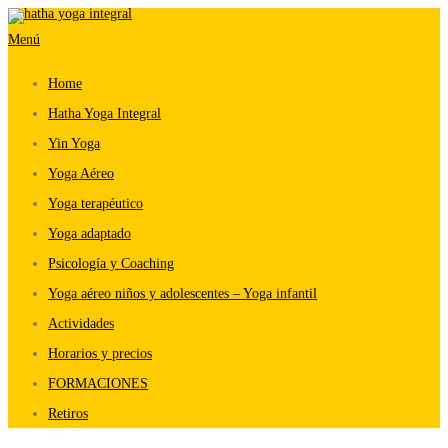
Saltar
Menú
al
contenido
Home
Hatha Yoga Integral
Yin Yoga
Yoga Aéreo
Yoga terapéutico
Yoga adaptado
Psicología y Coaching
Yoga aéreo niños y adolescentes – Yoga infantil
Actividades
Horarios y precios
FORMACIONES
Retiros