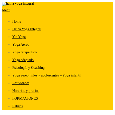
Saltar
Menú
al
contenido
Home
Hatha Yoga Integral
Yin Yoga
Yoga Aéreo
Yoga terapéutico
Yoga adaptado
Psicología y Coaching
Yoga aéreo niños y adolescentes – Yoga infantil
Actividades
Horarios y precios
FORMACIONES
Retiros