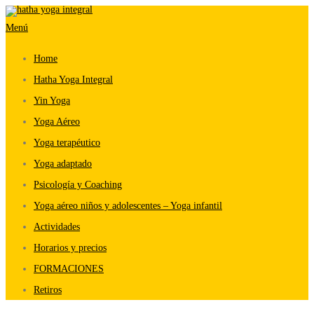
Saltar
Menú
al
contenido
Home
Hatha Yoga Integral
Yin Yoga
Yoga Aéreo
Yoga terapéutico
Yoga adaptado
Psicología y Coaching
Yoga aéreo niños y adolescentes – Yoga infantil
Actividades
Horarios y precios
FORMACIONES
Retiros