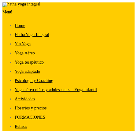
Saltar
Menú
al
contenido
Home
Hatha Yoga Integral
Yin Yoga
Yoga Aéreo
Yoga terapéutico
Yoga adaptado
Psicología y Coaching
Yoga aéreo niños y adolescentes – Yoga infantil
Actividades
Horarios y precios
FORMACIONES
Retiros