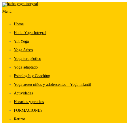
Saltar
Menú
al
contenido
Home
Hatha Yoga Integral
Yin Yoga
Yoga Aéreo
Yoga terapéutico
Yoga adaptado
Psicología y Coaching
Yoga aéreo niños y adolescentes – Yoga infantil
Actividades
Horarios y precios
FORMACIONES
Retiros