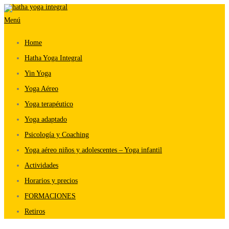
Saltar
Menú
al
contenido
Home
Hatha Yoga Integral
Yin Yoga
Yoga Aéreo
Yoga terapéutico
Yoga adaptado
Psicología y Coaching
Yoga aéreo niños y adolescentes – Yoga infantil
Actividades
Horarios y precios
FORMACIONES
Retiros