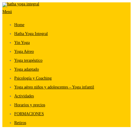
Saltar
Menú
al
contenido
Home
Hatha Yoga Integral
Yin Yoga
Yoga Aéreo
Yoga terapéutico
Yoga adaptado
Psicología y Coaching
Yoga aéreo niños y adolescentes – Yoga infantil
Actividades
Horarios y precios
FORMACIONES
Retiros