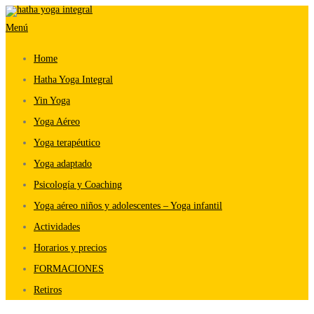
Saltar
Menú
al
contenido
Home
Hatha Yoga Integral
Yin Yoga
Yoga Aéreo
Yoga terapéutico
Yoga adaptado
Psicología y Coaching
Yoga aéreo niños y adolescentes – Yoga infantil
Actividades
Horarios y precios
FORMACIONES
Retiros