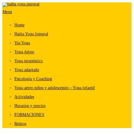
Saltar
Menú
al
contenido
Home
Hatha Yoga Integral
Yin Yoga
Yoga Aéreo
Yoga terapéutico
Yoga adaptado
Psicología y Coaching
Yoga aéreo niños y adolescentes – Yoga infantil
Actividades
Horarios y precios
FORMACIONES
Retiros