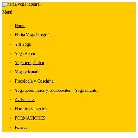
Saltar
Menú
al
contenido
Home
Hatha Yoga Integral
Yin Yoga
Yoga Aéreo
Yoga terapéutico
Yoga adaptado
Psicología y Coaching
Yoga aéreo niños y adolescentes – Yoga infantil
Actividades
Horarios y precios
FORMACIONES
Retiros