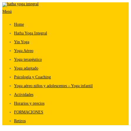
Saltar
Menú
al
contenido
Home
Hatha Yoga Integral
Yin Yoga
Yoga Aéreo
Yoga terapéutico
Yoga adaptado
Psicología y Coaching
Yoga aéreo niños y adolescentes – Yoga infantil
Actividades
Horarios y precios
FORMACIONES
Retiros