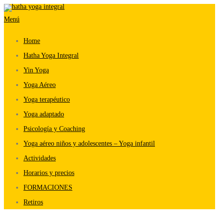
Saltar
Menú
al
contenido
Home
Hatha Yoga Integral
Yin Yoga
Yoga Aéreo
Yoga terapéutico
Yoga adaptado
Psicología y Coaching
Yoga aéreo niños y adolescentes – Yoga infantil
Actividades
Horarios y precios
FORMACIONES
Retiros