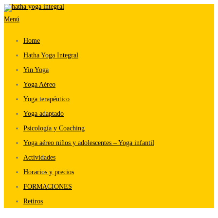
Saltar
Menú
al
contenido
Home
Hatha Yoga Integral
Yin Yoga
Yoga Aéreo
Yoga terapéutico
Yoga adaptado
Psicología y Coaching
Yoga aéreo niños y adolescentes – Yoga infantil
Actividades
Horarios y precios
FORMACIONES
Retiros