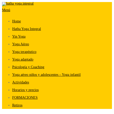
Saltar
Menú
al
contenido
Home
Hatha Yoga Integral
Yin Yoga
Yoga Aéreo
Yoga terapéutico
Yoga adaptado
Psicología y Coaching
Yoga aéreo niños y adolescentes – Yoga infantil
Actividades
Horarios y precios
FORMACIONES
Retiros