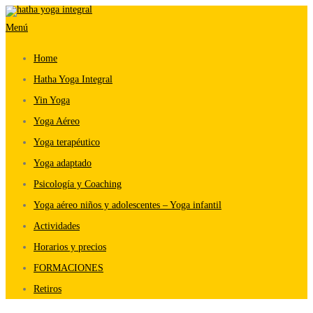
Saltar
Menú
al
contenido
Home
Hatha Yoga Integral
Yin Yoga
Yoga Aéreo
Yoga terapéutico
Yoga adaptado
Psicología y Coaching
Yoga aéreo niños y adolescentes – Yoga infantil
Actividades
Horarios y precios
FORMACIONES
Retiros