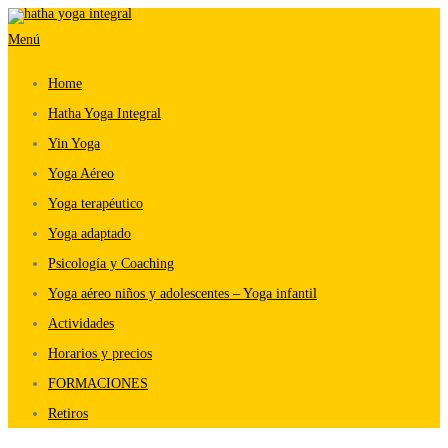
Saltar
Menú
al
contenido
Home
Hatha Yoga Integral
Yin Yoga
Yoga Aéreo
Yoga terapéutico
Yoga adaptado
Psicología y Coaching
Yoga aéreo niños y adolescentes – Yoga infantil
Actividades
Horarios y precios
FORMACIONES
Retiros